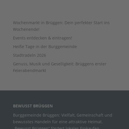
AUS DEM BLOG …
Wochenmarkt in Brüggen: Dein perfekter Start ins
Wochenende!
Events entdecken & eintragen!
Heiße Tage in der Burggemeinde
Stadtradeln 2026
Genuss, Musik und Geselligkeit: Brüggens erster
Feierabendmarkt
BEWUSST BRÜGGEN
Burggemeinde Brüggen: Vielfalt, Gemeinschaft und
bewusstes Handeln für eine attraktive Heimat.
„Bewusst Brüggen“ fördert lokales Einkaufen,