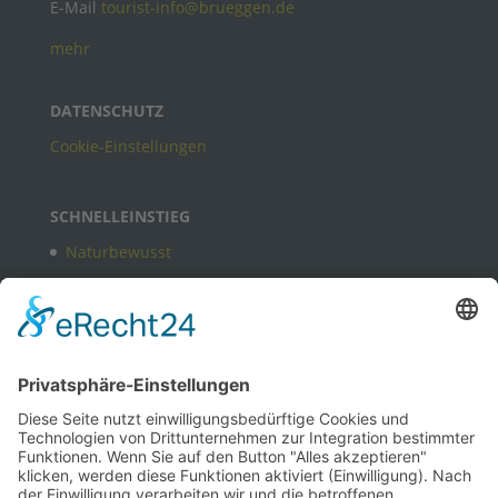
E-Mail
tourist-info@brueggen.de
mehr
DATENSCHUTZ
Cookie-Einstellungen
SCHNELLEINSTIEG
Naturbewusst
Freizeitangebote in Brüggen
Kulturbewusst
Bewusst gastlich
Termine
B2B