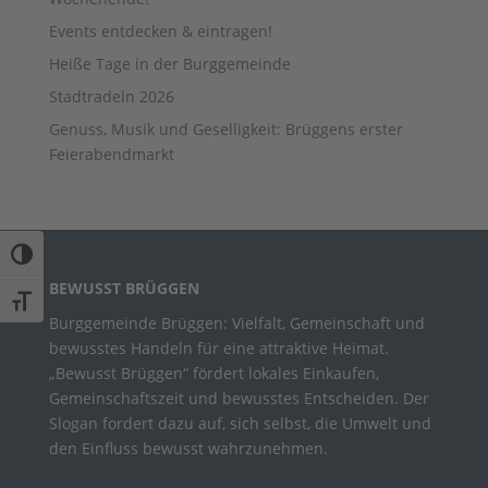
Events entdecken & eintragen!
Heiße Tage in der Burggemeinde
Stadtradeln 2026
Genuss, Musik und Geselligkeit: Brüggens erster
Feierabendmarkt
Umschalten auf hohe Kontraste
BEWUSST BRÜGGEN
Schrift vergrößern
Burggemeinde Brüggen: Vielfalt, Gemeinschaft und
bewusstes Handeln für eine attraktive Heimat.
„Bewusst Brüggen“ fördert lokales Einkaufen,
Gemeinschaftszeit und bewusstes Entscheiden. Der
Slogan fordert dazu auf, sich selbst, die Umwelt und
den Einfluss bewusst wahrzunehmen.