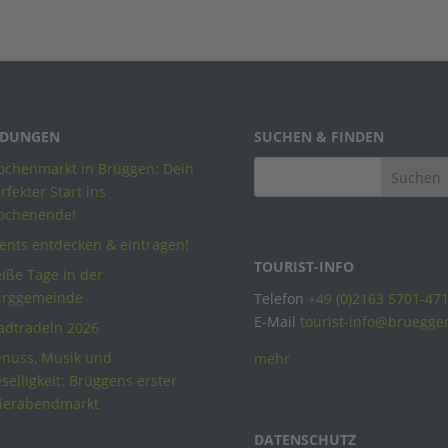
DUNGEN
SUCHEN & FINDEN
chenmarkt in Brüggen: Dein
rfekter Start ins
ochenende!
ents entdecken & eintragen!
TOURIST-INFO
iße Tage in der
urggemeinde
Telefon
+49 (0)2163 5701-47
E-Mail
tourist-info@bruegge
adtradeln 2026
nuss, Musik und
mehr
selligkeit: Brüggens erster
ierabendmarkt
DATENSCHUTZ