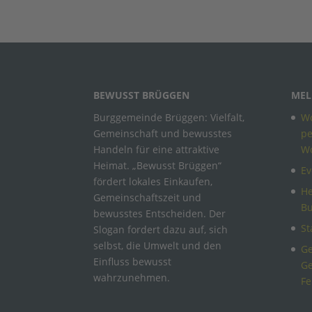
BEWUSST BRÜGGEN
MEL
Burggemeinde Brüggen: Vielfalt,
Wo
Gemeinschaft und bewusstes
pe
Handeln für eine attraktive
W
Heimat. „Bewusst Brüggen“
Ev
fördert lokales Einkaufen,
He
Gemeinschaftszeit und
B
bewusstes Entscheiden. Der
St
Slogan fordert dazu auf, sich
selbst, die Umwelt und den
Ge
Einfluss bewusst
Ge
wahrzunehmen.
Fe