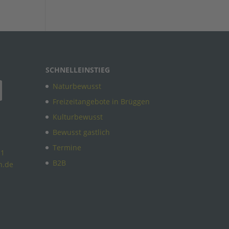
SCHNELLEINSTIEG
Naturbewusst
Freizeitangebote in Brüggen
Kulturbewusst
Bewusst gastlich
Termine
11
B2B
n.de