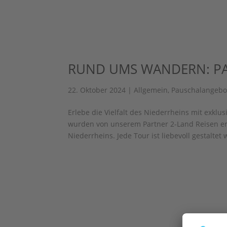
RUND UMS WANDERN: P
22. Oktober 2024
|
Allgemein
,
Pauschalangebo
Erlebe die Vielfalt des Niederrheins mit exk
wurden von unserem Partner 2-Land Reisen ers
Niederrheins. Jede Tour ist liebevoll gestaltet