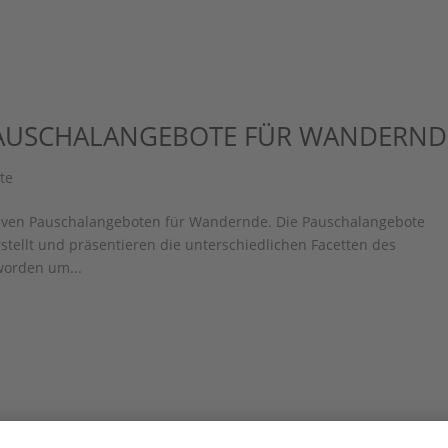
AUSCHALANGEBOTE FÜR WANDERND
te
lusiven Pauschalangeboten für Wandernde. Die Pauschalangebote
tellt und präsentieren die unterschiedlichen Facetten des
 worden um...