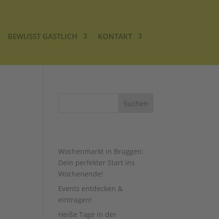
BEWUSST GASTLICH
KONTAKT
AUS DEM BLOG …
Wochenmarkt in Brüggen:
Dein perfekter Start ins
Wochenende!
Events entdecken &
eintragen!
Heiße Tage in der