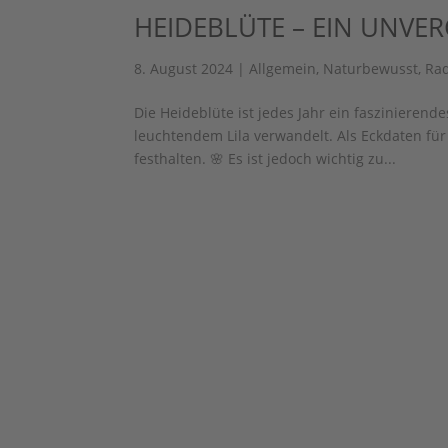
HEIDEBLÜTE – EIN UNVE
8. August 2024
|
Allgemein
,
Naturbewusst
,
Ra
Die Heideblüte ist jedes Jahr ein faszinierend
leuchtendem Lila verwandelt. Als Eckdaten fü
festhalten. 🌸 Es ist jedoch wichtig zu...