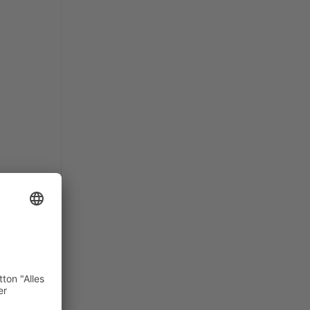
T
chen
haft