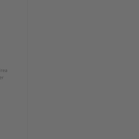
drea
er