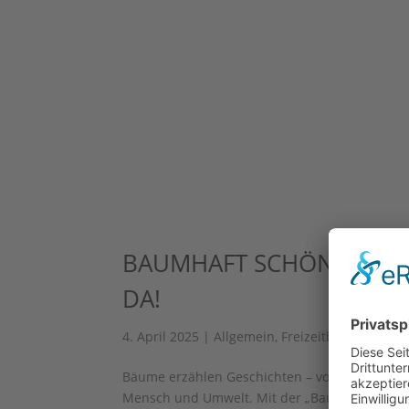
BAUMHAFT SCHÖNE RADT
DA!
4. April 2025
|
Allgemein
,
Freizeitbewusst
,
Füh
Bäume erzählen Geschichten – von vergangene
Mensch und Umwelt. Mit der „Baumhaft schön