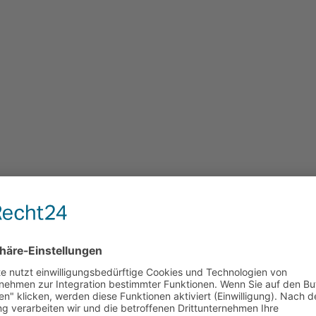
OUR – UNSERE NEUE BROSCHÜRE IS
rungen
,
Naturbewusst
,
RadLiebe
n Zeiten, von Naturgewalten und von der tiefen Verbindung zwis
en Radrunde“ laden wir dich ein, die beeindruckende Baumlandsc