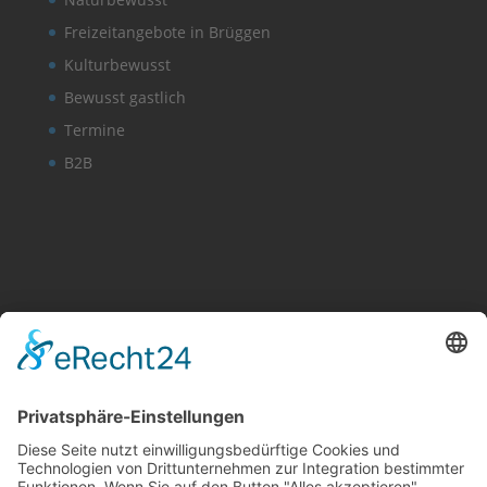
Freizeitangebote in Brüggen
Kulturbewusst
Bewusst gastlich
Termine
B2B