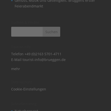
Genuss, Musik und Geselligkeit: Brüggens erster
Feierabendmarkt
Suchen & Finden
Tourist-Info
Telefon
+49 (0)2163 5701-4711
E-Mail
tourist-info@brueggen.de
mehr
Datenschutz
Cookie-Einstellungen
Schnelleinstieg
Naturbewusst