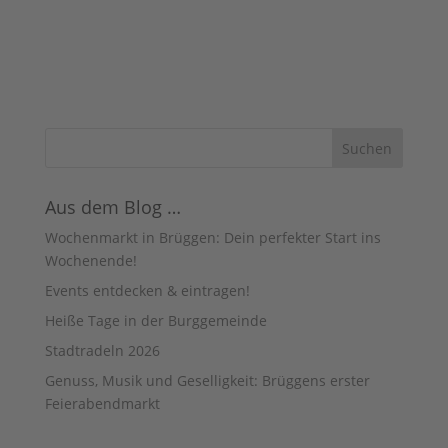
A
c
n
h
s
i
t
c
e
h
n
t
e
-
n
N
,
a
N
a
v
v
i
Aus dem Blog …
i
g
g
Wochenmarkt in Brüggen: Dein perfekter Start ins
a
a
t
Wochenende!
t
i
o
Events entdecken & eintragen!
i
n
o
Heiße Tage in der Burggemeinde
n
Stadtradeln 2026
Genuss, Musik und Geselligkeit: Brüggens erster
Feierabendmarkt