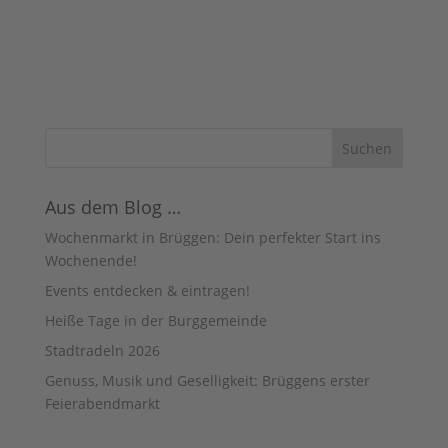
A
c
n
h
s
i
t
c
e
h
n
t
e
-
n
N
,
a
N
a
v
v
i
Aus dem Blog …
i
g
g
Wochenmarkt in Brüggen: Dein perfekter Start ins
a
a
t
Wochenende!
t
i
o
Events entdecken & eintragen!
i
n
o
Heiße Tage in der Burggemeinde
n
Stadtradeln 2026
Genuss, Musik und Geselligkeit: Brüggens erster
Feierabendmarkt