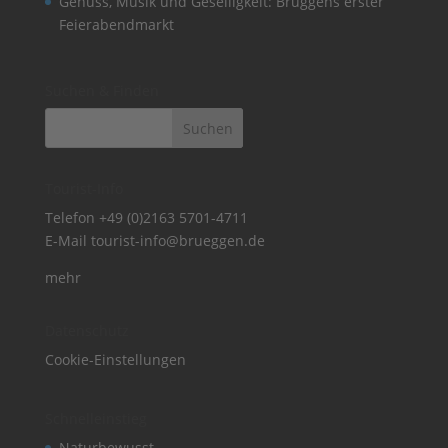
Genuss, Musik und Geselligkeit: Brüggens erster
Feierabendmarkt
Suchen & Finden
Tourist-Info
Telefon
+49 (0)2163 5701-4711
E-Mail
tourist-info@brueggen.de
mehr
Datenschutz
Cookie-Einstellungen
Schnelleinstieg
Naturbewusst