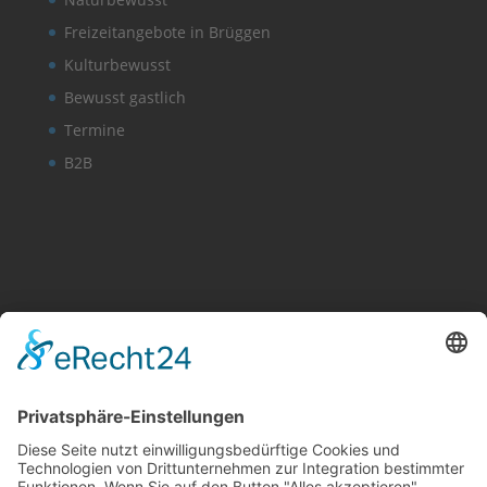
Freizeitangebote in Brüggen
Kulturbewusst
Bewusst gastlich
Termine
B2B