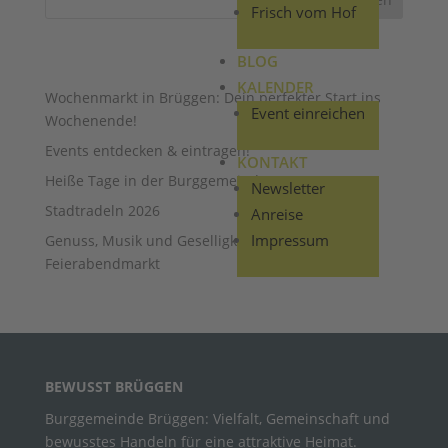
Frisch vom Hof
AUS DEM BLOG …
BLOG
KALENDER
Wochenmarkt in Brüggen: Dein perfekter Start ins
Event einreichen
Wochenende!
Events entdecken & eintragen!
KONTAKT
Heiße Tage in der Burggemeinde
Newsletter
Stadtradeln 2026
Anreise
Impressum
Genuss, Musik und Geselligkeit: Brüggens erster
Feierabendmarkt
BEWUSST BRÜGGEN
Burggemeinde Brüggen: Vielfalt, Gemeinschaft und
bewusstes Handeln für eine attraktive Heimat.