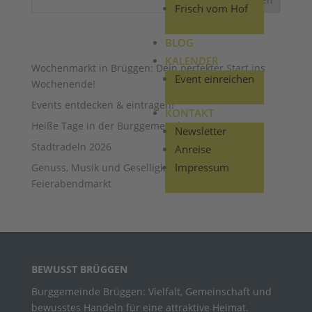
Frisch vom Hof
AUS DEM BLOG …
BLOG
KALENDER
Wochenmarkt in Brüggen: Dein perfekter Start ins
Event einreichen
Wochenende!
Events entdecken & eintragen!
KONTAKT
Heiße Tage in der Burggemeinde
Newsletter
Stadtradeln 2026
Anreise
Impressum
Genuss, Musik und Geselligkeit: Brüggens erster
Feierabendmarkt
BEWUSST BRÜGGEN
Burggemeinde Brüggen: Vielfalt, Gemeinschaft und
bewusstes Handeln für eine attraktive Heimat.