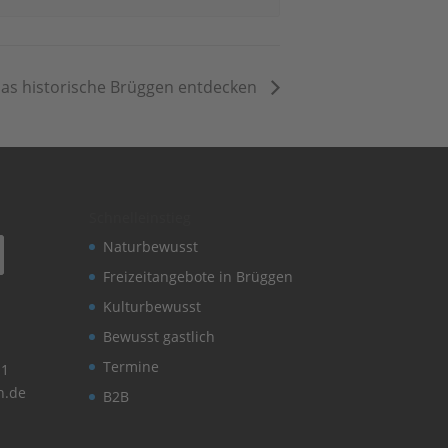
Das historische Brüggen entdecken
Schnelleinstieg
Naturbewusst
Freizeitangebote in Brüggen
Kulturbewusst
Bewusst gastlich
Termine
11
n.de
B2B