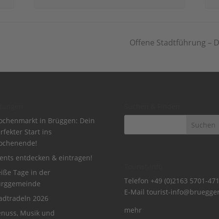
Offene Stadtführung – 
dungen
Suchen & Finden
chenmarkt in Brüggen: Dein
rfekter Start ins
ochenende!
ents entdecken & eintragen!
Tourist-Info
iße Tage in der
Telefon
+49 (0)2163 5701-47
urggemeinde
E-Mail
tourist-info@bruegge
adtradeln 2026
mehr
nuss, Musik und