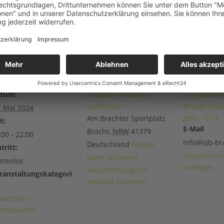
ETAILS
VERANSTALTUNGSORT
VERANSTA
tum:
Parkplatz Brachter
St. Johannes
Sportplatz
Bruderschaft
. Mai 2024
geht. 1513
Am Brachter Sportplatz
t:
E-Mail
Bracht
,
NRW
41379
:00 - 22:00
info@sjb-br
Deutschland
Google
tritt:
Veranstalte
Karte anzeigen
stenlos
anzeigen
Veranstaltungsort-
ranstaltungskategori
Website anzeigen
auchtum /
imatkunde