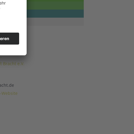
LTER
-
 Bracht e.V.
acht.de
r-Website