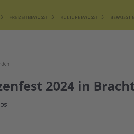
FREIZEITBEWUSST
KULTURBEWUSST
BEWUSST 
unden.
enfest 2024 in Brach
LOS