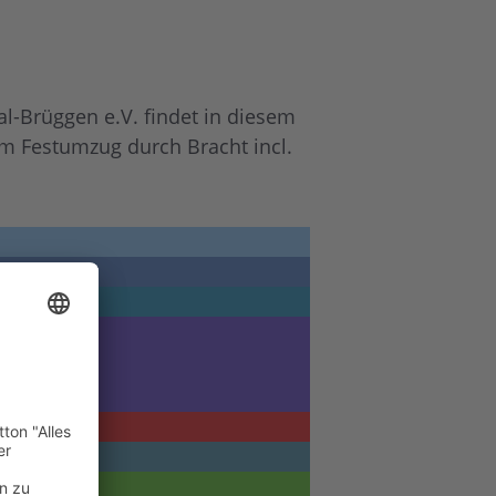
l-Brüggen e.V. findet in diesem
em Festumzug durch Bracht incl.