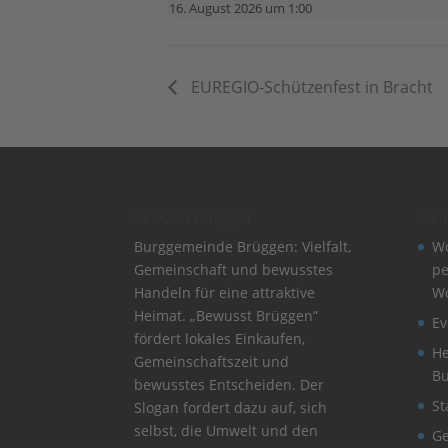
16. August 2026 um 1:00
EUREGIO-Schützenfest in Bracht
Bewusst Brüggen
Mel
Burggemeinde Brüggen: Vielfalt,
Wo
Gemeinschaft und bewusstes
pe
Handeln für eine attraktive
W
Heimat. „Bewusst Brüggen“
Ev
fördert lokales Einkaufen,
He
Gemeinschaftszeit und
B
bewusstes Entscheiden. Der
St
Slogan fordert dazu auf, sich
selbst, die Umwelt und den
Ge