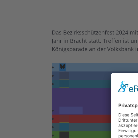
Das Bezirksschützenfest 2024 mi
Jahr in Bracht statt. Treffen is
Königsparade an der Volksbank i