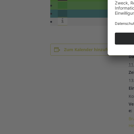
D
Zum Kalender hinzufügen
Da
11
Zei
13
Ein
Ko
Ve
e:
Br
He