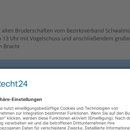
t allen Bruderschaften vom Bezirksverband Schwalmta
t um 13 Uhr mit Vogelschuss und anschließendem groß
n Bracht