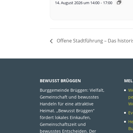
14. August 2026 um 14:00
-
17:00
Offene Stadtführung – Das histor
BEWUSST BRÜGGEN
MEL
Burggemeinde Brüggen: Vielfalt,
Wo
Gemeinschaft und bewusstes
pe
Handeln für eine attraktive
W
Heimat. „Bewusst Brüggen“
Ev
fördert lokales Einkaufen,
He
Gemeinschaftszeit und
B
bewusstes Entscheiden. Der