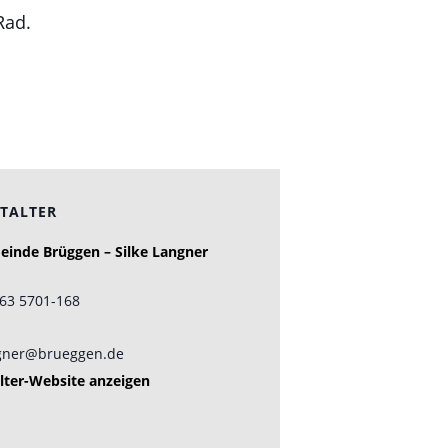
Rad.
TALTER
inde Brüggen – Silke Langner
163 5701-168
ngner@brueggen.de
lter-Website anzeigen