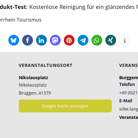
dukt-Test
: Kostenlose Reinigung für ein glänzendes 
errhein Tourismus
VERANSTALTUNGSORT
VERANS
Nikolausplatz
Burggeme
Telefon
Nikolausplatz
+49 (0)2
Brüggen
,
41379
E-Mail
Google Karte anzeigen
silke.la
Veransta