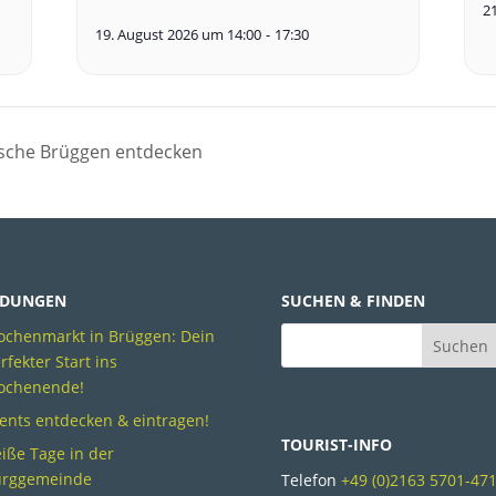
2
19. August 2026 um 14:00
-
17:30
ische Brüggen entdecken
DUNGEN
SUCHEN & FINDEN
chenmarkt in Brüggen: Dein
rfekter Start ins
ochenende!
ents entdecken & eintragen!
TOURIST-INFO
iße Tage in der
urggemeinde
Telefon
+49 (0)2163 5701-47