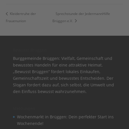
Kleidertruhe der
Sprechstunde der JedermannHilfe
Frauenunion
Brüggen e.V.
Bewusst Brüggen
Burggemeinde Brüggen: Vielfalt, Gemeinschaft und
bewusstes Handeln für eine attraktive Heimat.
„Bewusst Brüggen“ fördert lokales Einkaufen,
Gemeinschaftszeit und bewusstes Entscheiden. Der
Slogan fordert dazu auf, sich selbst, die Umwelt und
den Einfluss bewusst wahrzunehmen.
Meldungen
Wochenmarkt in Brüggen: Dein perfekter Start ins
Wochenende!