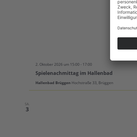
Spielenachmittag
2. Oktober 2026 um 15:00
-
17:00
im
Spielenachmittag im Hallenbad
Hallenbad
Hallenbad Brüggen
Hochstraße 33, Brüggen
SA.
3