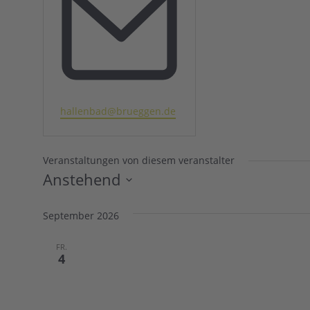
Email
hallenbad@brueggen.de
Veranstaltungen von diesem veranstalter
Anstehend
Datum
wählen.
September 2026
FR.
4