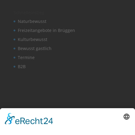
Schnelleinstieg
Naturbewusst
Freizeitangebote in Brüggen
Kulturbewusst
Bewusst gastlich
Termine
B2B