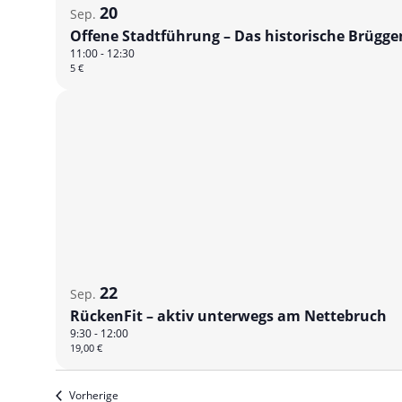
20
Sep.
Offene Stadtführung – Das historische Brügg
11:00
-
12:30
5 €
22
Sep.
RückenFit – aktiv unterwegs am Nettebruch
9:30
-
12:00
19,00 €
Veranstaltungen
Vorherige