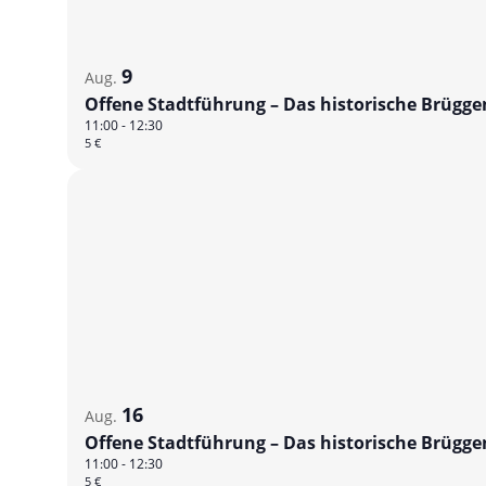
Photo
View
9
Aug.
Offene Stadtführung – Das historische Brügg
11:00
-
12:30
5 €
16
Aug.
Offene Stadtführung – Das historische Brügg
11:00
-
12:30
5 €