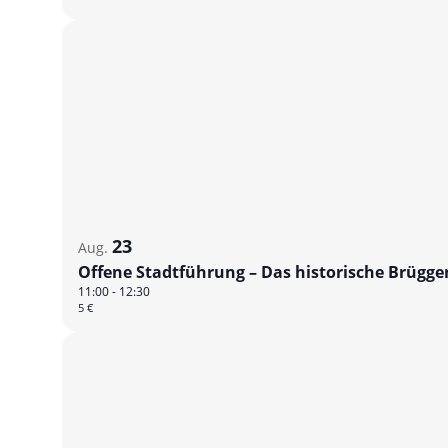
23
Aug.
Offene Stadtführung – Das historische Brügg
11:00
-
12:30
5 €