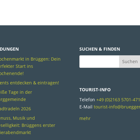
DUNGEN
SUCHEN & FINDEN
chenmarkt in Brüggen: Dein
rfekter Start ins
ochenende!
ents entdecken & eintragen!
TOURIST-INFO
iße Tage in der
urggemeinde
Telefon
+49 (0)2163 5701-47
E-Mail
tourist-info@bruegge
adtradeln 2026
nuss, Musik und
mehr
selligkeit: Brüggens erster
ierabendmarkt