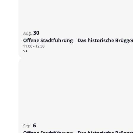
30
Aug.
Offene Stadtführung – Das historische Brügg
11:00
-
12:30
5 €
6
Sep.