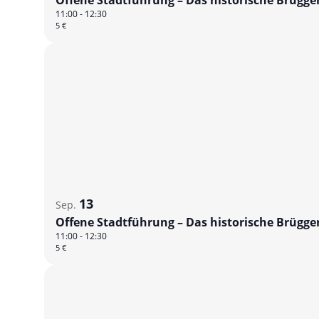
Offene Stadtführung – Das historische Brügg
11:00
-
12:30
5 €
13
Sep.
Offene Stadtführung – Das historische Brügg
11:00
-
12:30
5 €