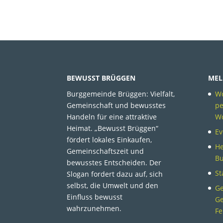
BEWUSST BRÜGGEN
MEL
Burggemeinde Brüggen: Vielfalt,
Wo
Gemeinschaft und bewusstes
pe
Handeln für eine attraktive
W
Heimat. „Bewusst Brüggen“
Ev
fördert lokales Einkaufen,
He
Gemeinschaftszeit und
B
bewusstes Entscheiden. Der
St
Slogan fordert dazu auf, sich
selbst, die Umwelt und den
Ge
Einfluss bewusst
Ge
wahrzunehmen.
Fe