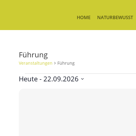
HOME
NATURBEWUSST
Führung
Veranstaltungen
Führung
Veranstaltungen
Heute
 - 
22.09.2026
Datum
List
auswählen.
of
Veranstaltungen
in