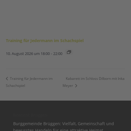
Training für Jedermann im Schachspiel
10. August 2026 um 18:00
-
22:00
Training für Jedermann im
Kabarett im Schloss Dilborn mit Inka
Schachspiel
Meyer
Bewusst Brüggen
Burggemeinde Brüggen: Vielfalt, Gemeinschaft und
bewusstes Handeln für eine attraktive Heimat.