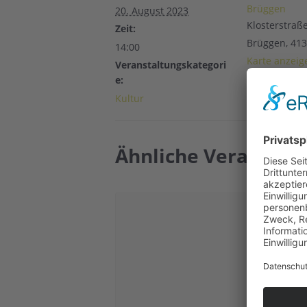
Brüggen
20. August 2023
Klosterstraß
Zeit:
Brüggen
,
413
14:00
Karte anzeig
Veranstaltungskategori
e:
Kultur
Ähnliche Veranstal