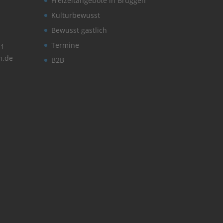
Freizeitangebote in Brüggen
Kulturbewusst
Bewusst gastlich
Termine
11
n.de
B2B