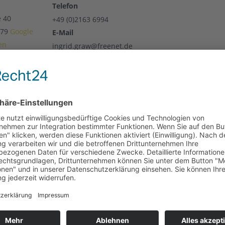
Telefon
e 40
+49 (0)2163 6994
79
Google
E-Mail
en
ingrid.graw@freenet.de
tungen