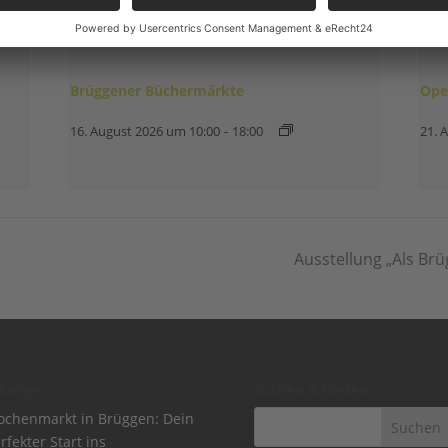
Brüggener Büchermärkte
Ope
16. August 2026 um 10:00
-
18:00
21. 
Ausstellung „Als Br
dungen
Suchen & Finden
chenmarkt in Brüggen: Dein
rfekter Start ins