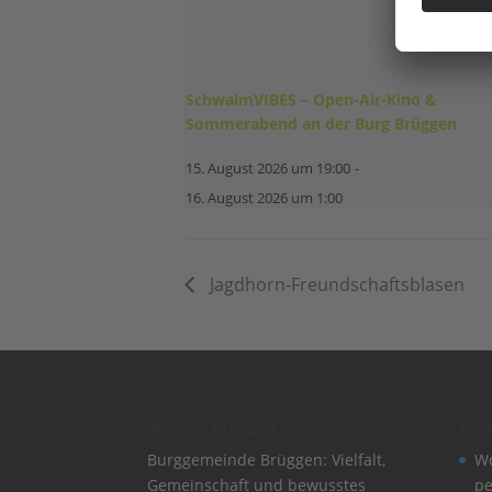
SchwalmVIBES – Open-Air-Kino &
Sommerabend an der Burg Brüggen
15. August 2026 um 19:00
-
16. August 2026 um 1:00
Jagdhorn-Freundschaftsblasen
Bewusst Brüggen
Mel
Burggemeinde Brüggen: Vielfalt,
Wo
Gemeinschaft und bewusstes
pe