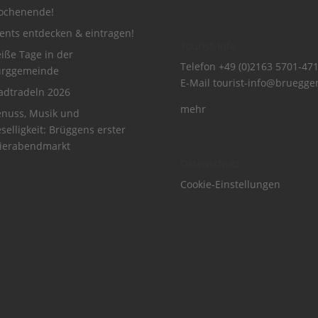
ochenende!
ents entdecken & eintragen!
Tourist-Info
iße Tage in der
Telefon
+49 (0)2163 5701-47
urggemeinde
E-Mail
tourist-info@bruegge
adtradeln 2026
mehr
nuss, Musik und
selligkeit: Brüggens erster
ierabendmarkt
Datenschutz
Cookie-Einstellungen