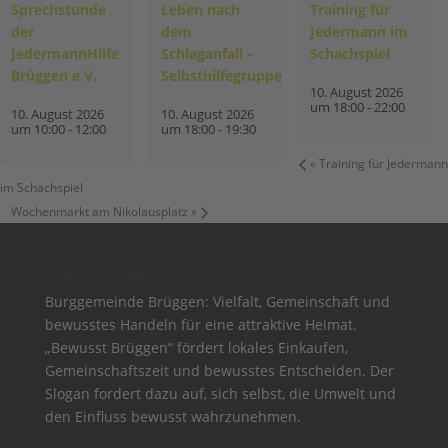
Sprechstunde
Leben nach
Training für
der
dem
Jedermann im
JedermannHilfe
Schlaganfall –
Schachspiel
Brüggen e.V.
Selbsthilfegruppe
10. August 2026
um 18:00
-
22:00
10. August 2026
10. August 2026
um 10:00
-
12:00
um 18:00
-
19:30
«
Training für Jedermann
im Schachspiel
Wochenmarkt am Nikolausplatz
»
Bewusst Brüggen
Burggemeinde Brüggen: Vielfalt, Gemeinschaft und
bewusstes Handeln für eine attraktive Heimat.
„Bewusst Brüggen“ fördert lokales Einkaufen,
Gemeinschaftszeit und bewusstes Entscheiden. Der
Slogan fordert dazu auf, sich selbst, die Umwelt und
den Einfluss bewusst wahrzunehmen.