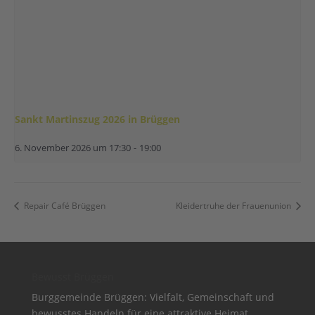
Sankt Martinszug 2026 in Brüggen
6. November 2026 um 17:30
-
19:00
Repair Café Brüggen
Kleidertruhe der Frauenunion
Bewusst Brüggen
Burggemeinde Brüggen: Vielfalt, Gemeinschaft und
bewusstes Handeln für eine attraktive Heimat.