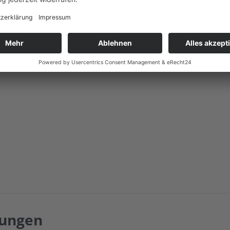
E-Mail
Google
wi-thiel@t-online.de
en
tungen