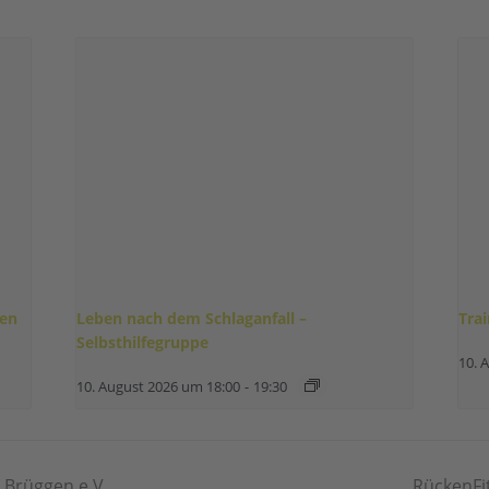
gen
Leben nach dem Schlaganfall –
Tra
Selbsthilfegruppe
10. 
10. August 2026 um 18:00
-
19:30
 Brüggen e.V.
RückenFi