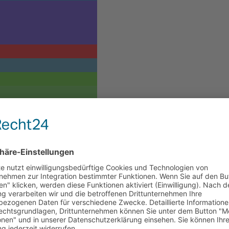
LTUNGSORT
VERANSTALTER
rom
Schachklub Turm
Brüggen
e 34
Telefon
drhein
+49 (0) 2163 2983
379