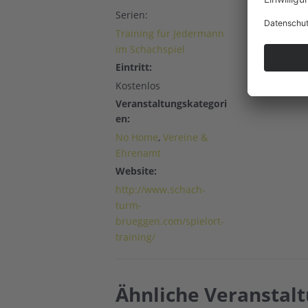
Deutschland
Serien:
Karte anzeig
Training für Jedermann
im Schachspiel
Eintritt:
Kostenlos
Veranstaltungskategori
en:
No Home
,
Vereine &
Ehrenamt
Website:
http://www.schach-
turm-
brueggen.com/spielort-
training/
Ähnliche Veranstal