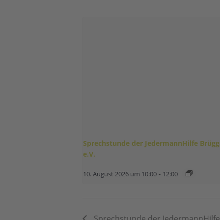
Sprechstunde der JedermannHilfe Brüg
e.V.
10. August 2026 um 10:00
-
12:00
Sprechstunde der JedermannHilfe