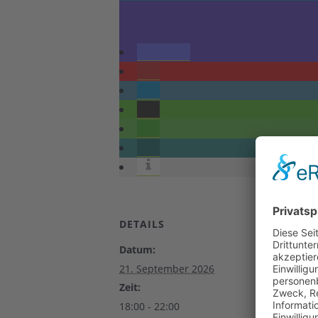
DETAILS
VERANSTA
Datum:
Haus Meste
Borner Straß
21. September 2026
Brüggen
,
Nor
Zeit:
Westfalen
41
18:00 - 22:00