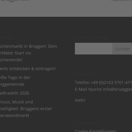
dungen
Suchen & Finden
chenmarkt in Brüggen: Dein
rfekter Start ins
ochenende!
ents entdecken & eintragen!
Tourist-Info
iße Tage in der
Telefon
+49 (0)2163 5701-47
urggemeinde
E-Mail
tourist-info@bruegge
adtradeln 2026
mehr
nuss, Musik und
selligkeit: Brüggens erster
ierabendmarkt
Datenschutz
Cookie-Einstellungen