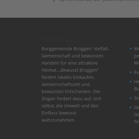
Bewusst Brüggen
Mel
Burggemeinde Brüggen: Vielfalt,
Wo
Gemeinschaft und bewusstes
pe
Handeln für eine attraktive
W
Heimat. „Bewusst Brüggen“
Ev
fördert lokales Einkaufen,
He
Gemeinschaftszeit und
B
bewusstes Entscheiden. Der
St
Slogan fordert dazu auf, sich
selbst, die Umwelt und den
Ge
Einfluss bewusst
Ge
wahrzunehmen.
Fe