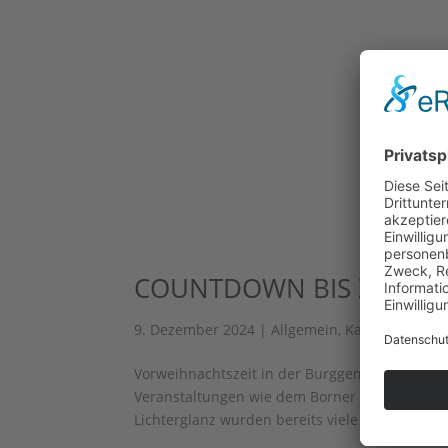
COUNTDOWN BIS ZUR B
9. Dezember 2024
|
Allgemein
,
Kalender
Vorweihnachtszeit in der Burggemeinde Brügge
Veranstaltungen wie dem Borner Weihnachtsd
Lichterglanz wurden bereits viele weihnachtli