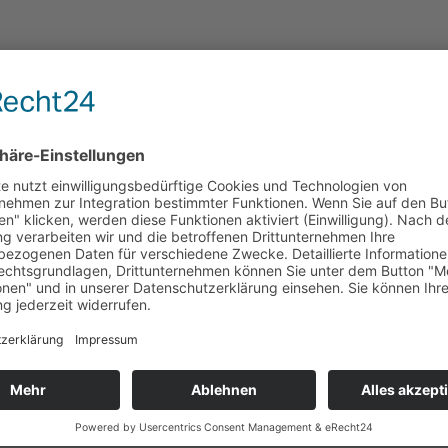
URGWEIHNACHT
n Die Adventszeit hat die Burggemeinde Brüggen fest im Griff: Mi
orf, der Brachter Mühlenweihnacht und dem stimmungsvollen
che Momente...