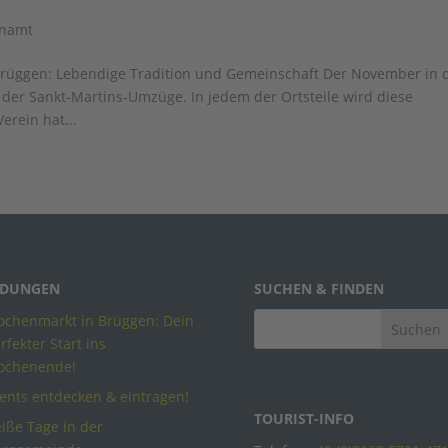
enamt
rüggen: Lebendige Tradition und Gemeinschaft Der November in 
der Sankt-Martins-Umzüge. In jedem der Ortsteile wird diese
erein hat...
DUNGEN
SUCHEN & FINDEN
chenmarkt in Brüggen: Dein
rfekter Start ins
ochenende!
ents entdecken & eintragen!
TOURIST-INFO
iße Tage in der