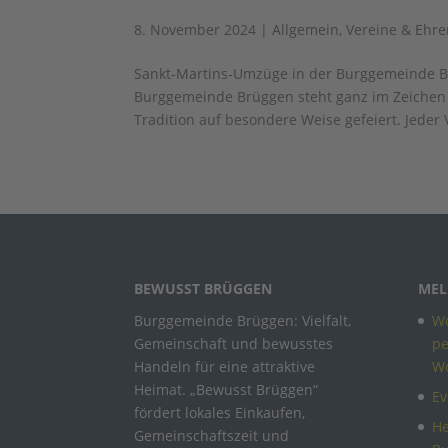
8. November 2024
|
Allgemein
,
Vereine & Ehr
Sankt-Martins-Umzüge in der Burggemeinde B
Burggemeinde Brüggen steht ganz im Zeichen 
Tradition auf besondere Weise gefeiert. Jeder V
BEWUSST BRÜGGEN
MEL
Burggemeinde Brüggen: Vielfalt,
Wo
Gemeinschaft und bewusstes
pe
Handeln für eine attraktive
W
Heimat. „Bewusst Brüggen“
Ev
fördert lokales Einkaufen,
He
Gemeinschaftszeit und