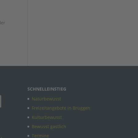
der
SCHNELLEINSTIEG
Naturbewusst
Freizeitangebote in Brüggen
Kulturbewusst
Bewusst gastlich
Termine