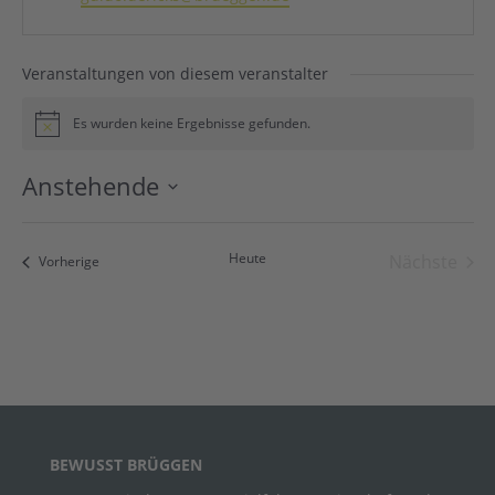
Veranstaltungen von diesem veranstalter
Es wurden keine Ergebnisse gefunden.
Hinweis
Anstehende
Datum
wählen.
Heute
Nächste
Veranstaltungen
Vorherige
Veranst
BEWUSST BRÜGGEN