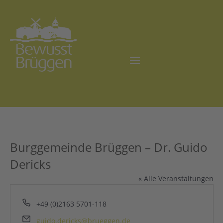
Burggemeinde Brüggen – Dr. Guido
Dericks
« Alle Veranstaltungen
Telefon
+49 (0)2163 5701-118
Email
guido.dericks@brueggen.de