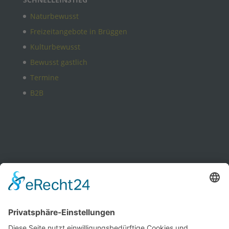
Naturbewusst
Freizeitangebote in Brüggen
Kulturbewusst
Bewusst gastlich
Termine
B2B