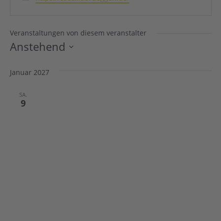
Veranstaltungen von diesem veranstalter
Anstehend
Datum
wählen.
Januar 2027
SA.
9