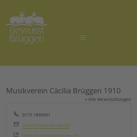
Musikverein Cäcilia Brüggen 1910
« Alle Veranstaltungen
Telefon
0173 1895991
Email
andre.frenzer@web.de
Webseite
https://caeciliabrueggen.de/