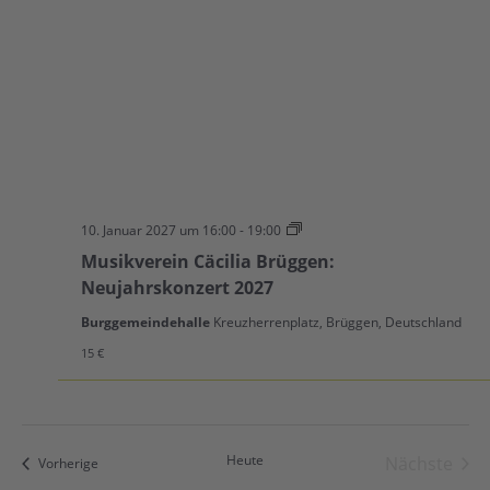
Neujahrskonzert
10. Januar 2027 um 16:00
-
19:00
2027
Musikverein Cäcilia Brüggen:
Neujahrskonzert 2027
Burggemeindehalle
Kreuzherrenplatz, Brüggen, Deutschland
15 €
Heute
Nächste
Veranstaltungen
Vorherige
Veranst