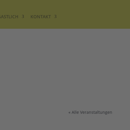
GASTLICH
KONTAKT
« Alle Veranstaltungen