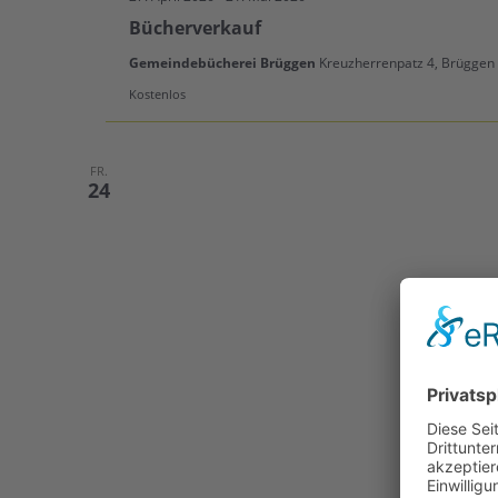
Bücherverkauf
Gemeindebücherei Brüggen
Kreuzherrenpatz 4, Brüggen
Kostenlos
FR.
24