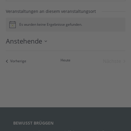
Veranstaltungen an diesem veranstaltungsort
Es wurden keine Ergebnisse gefunden.
Hinweis
Anstehende
Datum
wählen.
Heute
Nächste
Veranstaltungen
Vorherige
Veranst
BEWUSST BRÜGGEN