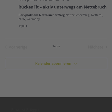
RückenFit – aktiv unterwegs am Nettebruch
Parkplatz am Nettbrucher Weg
Nettbrucher Weg, Nettetal,
NRW, Germany
19,00 €
Heute
Vorherige
Nächste
Veranstaltungen
Veranst
Kalender abonnieren
Bewusst Brüggen