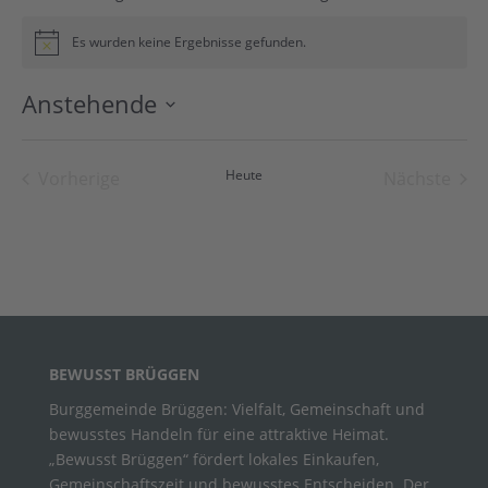
Es wurden keine Ergebnisse gefunden.
Hinweis
Anstehende
Datum
wählen.
Heute
Vorherige
Nächste
Veranstaltungen
Veranst
BEWUSST BRÜGGEN
Burggemeinde Brüggen: Vielfalt, Gemeinschaft und
bewusstes Handeln für eine attraktive Heimat.
„Bewusst Brüggen“ fördert lokales Einkaufen,
Gemeinschaftszeit und bewusstes Entscheiden. Der