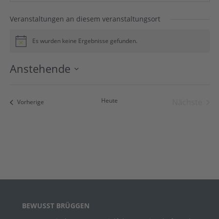
Veranstaltungen an diesem veranstaltungsort
Es wurden keine Ergebnisse gefunden.
Hinweis
Anstehende
Datum
wählen.
Heute
Nächste
Veranstaltungen
Vorherige
Veranst
BEWUSST BRÜGGEN