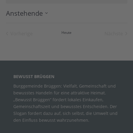
Anstehende
Datum
wählen.
Heute
Vorherige
Nächste
Veranstaltungen
Veranst
BEWUSST BRÜGGEN
Burggemeinde Brüggen: Vielfalt, Gemeinschaft und
bewusstes Handeln für eine attraktive Heimat.
„Bewusst Brüggen“ fördert lokales Einkaufen,
Gemeinschaftszeit und bewusstes Entscheiden. Der
Slogan fordert dazu auf, sich selbst, die Umwelt und
den Einfluss bewusst wahrzunehmen.